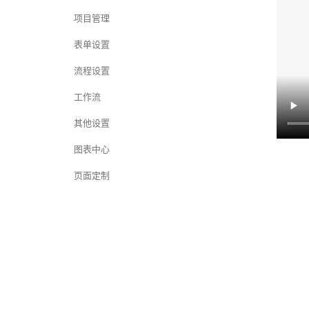
项目管理
表单设置
流程设置
工作流
其他设置
图表中心
页面定制
打印模板设置
增值应用
第三方应用