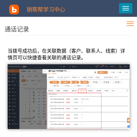
销帮帮学习中心
通话记录
当拨号成功后，在关联数据（客户、联系人、线索）详
情页可以快捷查看关联的通话记录。