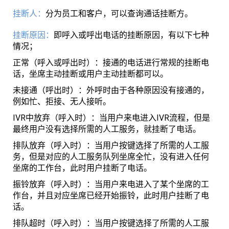
挂断人：
分为员工和客户，可以查询通话挂断方。
挂断原因：
即呼入或呼出电话的挂断原因，有以下七种
情况；
正常（呼入或呼出时）：接通的电话进行常规的挂断电
话，坐席主动挂断或用户主动挂断都可以。
未接通（呼出时）：外呼时由于各种原因没有接通的，
例如忙、拒接、无人接听。
IVR中放弃（呼入时）：当用户来电进入IVR流程，但是
最终用户没有选择所需的人工服务，就挂断了电话。
排队放弃（呼入时）：当用户按键选择了所需的人工服
务，但是对应的人工服务队列坐席全忙，没有进入任何
坐席的工作台，此时用户挂断了电话。
振铃放弃（呼入时）：当用户来电进入了某个坐席的工
作台，并且对应坐席已经开始振铃，此时用户挂断了电
话。
排队超时（呼入时）：当用户按键选择了所需的人工服