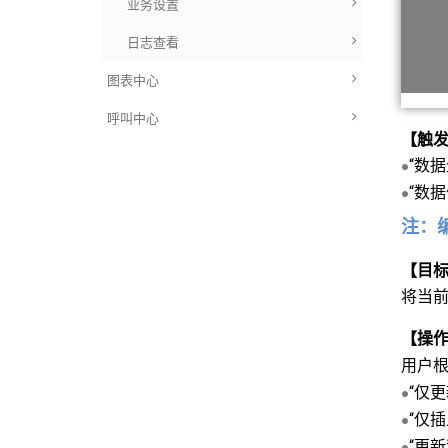
业务设置
日志查看
图表中心
呼叫中心
【触
“数
●
“数
●
注：
【目
将当
【操
用户
“仅
●
“仅
●
“更
●