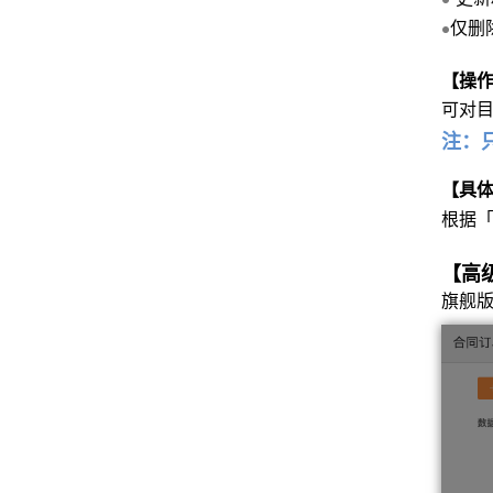
仅删
●
【操
可对
注：
【具
根据
【高
旗舰