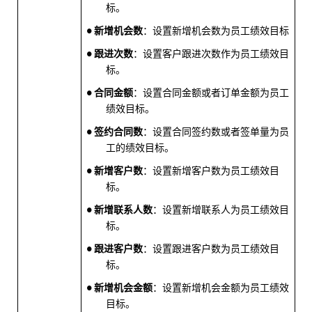
标。
新增机会数
：设置新增机会数为员工绩效目标
●
跟进次数
：设置客户跟进次数作为员工绩效目
●
标。
合同金额
：设置合同金额或者订单金额为员工
●
绩效目标。
签约合同数
：设置合同签约数或者签单量为员
●
工的绩效目标。
新增客户数
：设置新增客户数为员工绩效目
●
标。
新增联系人数
：设置新增联系人为员工绩效目
●
标。
跟进客户数
：设置跟进客户数为员工绩效目
●
标。
新增机会金额
：设置新增机会金额为员工绩效
●
目标。