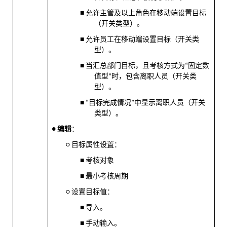
允许主管及以上角色在移动端设置目标
■
（开关类型）。
允许员工在移动端设置目标（开关类
■
型）。
当汇总部门目标，且考核方式为
固定数
■
“
值型
时，包含离职人员（开关类
”
型）。
目标完成情况
中显示离职人员（开关
■
“
”
类型）。
编辑
：
●
目标属性设置：
○
考核对象
■
最小考核周期
■
设置目标值：
○
导入。
■
手动输入。
■