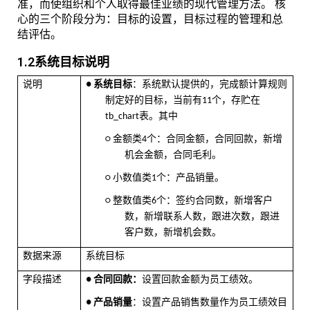
准，而使组织和个人取得最佳业绩的现代管理方法。 核
心的三个阶段分为：目标的设置，目标过程的管理和总
结评估。
1.2系统目标说明
说明
系统目标
：系统默认提供的，完成额计算规则
●
制定好的目标，当前有
个，存贮在
11
表。其中
tb_chart
金额类
个：合同金额，合同回款，新增
○
4
机会金额，合同毛利。
小数值类
个：产品销量。
○
1
整数值类
个：签约合同数，新增客户
○
6
数，新增联系人数，跟进次数，跟进
客户数，新增机会数。
数据来源
系统目标
字段描述
合同回款：
设置回款金额为员工绩效。
●
产品销量
：设置产品销售数量作为员工绩效目
●