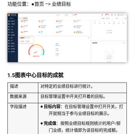
功能位置：●首页 –> 业绩目标
1.5图表中心目标的成就
描述
对特定的业绩目标进行统计。
数据来源
目标管理设置中开关打开着的目标。
字段描述
目标内容
：在目标管理设置中打开开关，打
●
开就相当于参与业绩目标的展示。
完成值
：按照业绩目标规则统计的用户
部
●
/
门业绩，统计值即为该目标的完成额。