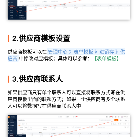
2.供应商模板设置
供应商模板可以在
管理中心 》表单模板 》进销存 》供
应商
中修改对应模板；具体可以参考：
【表单模板】
3.供应商联系人
如果供应商只有单个联系人可以直接将联系方式写在供
应商模板里面的联系方式；如果一个供应商有多个联系
人可以将数据写在供应商联系人中